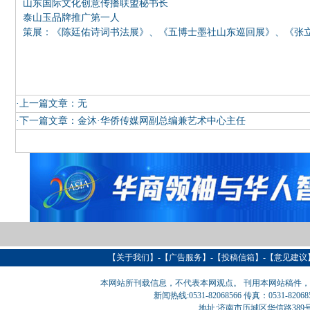
山东国际文化创意传播联盟秘书长
泰山玉品牌推广第一人
策展：《陈廷佑诗词书法展》、《五博士墨社山东巡回展》、《张
·上一篇文章：
无
·下一篇文章：
金沐·华侨传媒网副总编兼艺术中心主任
【
关于我们
】-【
广告服务
】-【
投稿信箱
】-【意见建议
本网站所刊载信息，不代表本网观点。 刊用本网站稿件
新闻热线:0531-82068566 传真：0531-820
地址:济南市历城区华信路389号巨匠大厦