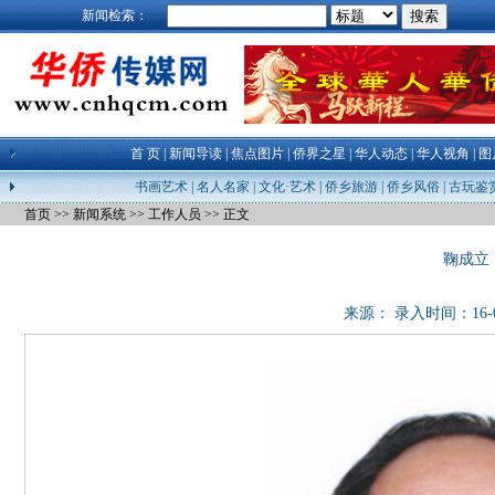
新闻检索：
首 页
|
新闻导读
|
焦点图片
|
侨界之星
|
华人动态
|
华人视角
|
图
书画艺术
|
名人名家
|
文化·艺术
|
侨乡旅游
|
侨乡风俗
|
古玩鉴
首页
>>
新闻系统
>>
工作人员
>> 正文
鞠成立
来源： 录入时间：16-05-0