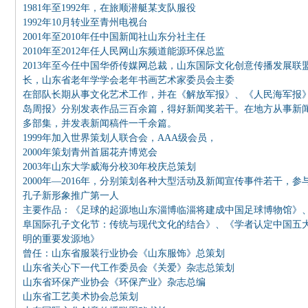
1981年至1992年，在旅顺潜艇某支队服役
1992年10月转业至青州电视台
2001年至2010年任中国新闻社山东分社主任
2010年至2012年任人民网山东频道能源环保总监
2013年至今任中国华侨传媒网总裁，山东国际文化创意传播发展
长，山东省老年学学会老年书画艺术家委员会主委
在部队长期从事文化艺术工作，并在《解放军报》、《人民海军报
岛周报》分别发表作品三百余篇，得好新闻奖若干。在地方从事新
多部集，并发表新闻稿件一千余篇。
1999年加入世界策划人联合会，AAA级会员，
2000年策划青州首届花卉博览会
2003年山东大学威海分校30年校庆总策划
2000年—2016年，分别策划各种大型活动及新闻宣传事件若干
孔子新形象推广第一人
主要作品：《足球的起源地山东淄博临淄将建成中国足球博物馆》
阜国际孔子文化节：传统与现代文化的结合》、《学者认定中国五大商
明的重要发源地》
曾任：山东省服装行业协会《山东服饰》总策划
山东省关心下一代工作委员会《关爱》杂志总策划
山东省环保产业协会《环保产业》杂志总编
山东省工艺美术协会总策划