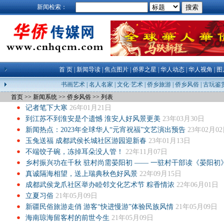
新闻检索：
首 页
|
新闻导读
|
焦点图片
|
侨界之星
|
华人动态
|
华人视角
|
图
书画艺术
|
名人名家
|
文化·艺术
|
侨乡旅游
|
侨乡风俗
|
古玩鉴
首页
>>
新闻系统
>>
侨乡风俗
>>
列表
记者笔下大寒
26年01月21日
到江苏不到淮安是个遗憾 淮安人好风景更美
23年03月30日
新闻热点：2023年全球华人“元宵祝福”文艺演出预告
23年02月0
玉兔送福 成都武侯长城社区游园迎新春
23年01月13日
不端饺子碗，冻掉耳朵没人管！
22年11月07日
乡村振兴功在千秋 驻村尚需晏阳初 —— 一驻村干部读《晏阳初
真诚隔海相望，送上瑞典秋色好风景
22年09月15日
成都武侯龙爪社区举办睦邻文化艺术节 粽香情浓
22年06月01日
立夏习俗
21年05月09日
新疆民俗旅游走俏 游客“快进慢游”体验民族风情
21年05月09日
海南琼海留客村的前世今生
21年05月09日