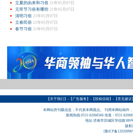
立夏的由来和习俗
21年05月07日
元宵节习俗有哪些
21年05月07日
清明习俗
21年05月07日
立春民俗
21年05月07日
春节习俗
21年05月07日
【
关于我们
】-【
广告服务
】-【
投稿信箱
】-【意见建议
本网站所刊载信息，不代表本网观点。 刊用本网站稿件
新闻热线:0531-82068566 传真：0531-820
地址:济南市历城区华信路389号巨匠大厦
版权
[
鲁ICP备1202699