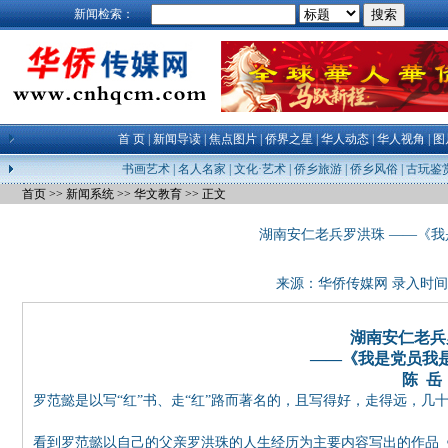
新闻检索：
首 页
|
新闻导读
|
焦点图片
|
侨界之星
|
华人动态
|
华人视角
|
图
书画艺术
|
名人名家
|
文化·艺术
|
侨乡旅游
|
侨乡风俗
|
古玩鉴
首页
>>
新闻系统
>>
华文教育
>> 正文
湖南安仁老兵罗洪珠 ——《
来源：
华侨传媒网
录入时间：21
湖南安仁老兵
——《我是党员我
陈 岳
罗范懿是以写“红”书、走“红”路而著名的，且写得好，走得远，几
看到罗范懿以自己的父亲罗洪珠的人生经历为主要内容写出的作品