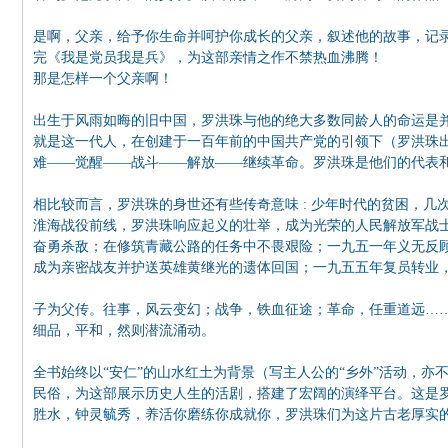
是啊，父亲，给予你生命并呵护你成长的父亲，叙述他的故事，记
完《我是党员我是兵》，为这部亲情之作不禁热血沸腾！
那是怎样一个父亲啊！
出生于风雨如晦的旧中国，罗洪珠与他的绝大多数同龄人的命运是并
就是这一代人，在创建于一百年前的中国共产党的引领下（罗洪珠出
难——觉醒——战斗——解放——继续革命。罗洪珠是他们的代表
相比较而言，罗洪珠的身世还有些传奇意味 : 少年时代的贫困，
淮海战役前线，罗洪珠响应起义的壮举，成为光荣的人民解放军战
奋勇杀敌；在修筑青藏公路的任务中不畏艰险；一九五一年义无反
成为亲密战友并护送英雄黄继光的遗体回国；一九五五年复员转业
子为父传。往事，风云变幻；战争，铁血征途；革命，任重道远…
细品，平和，然则潜流涌动。
全书始终以“安仁”的山水红土为背景（写主人公的“乡外”活动，
民俗，为这部展示历史人生的活剧，搭建了宏阔的演绎平台。这是
胜水，钟灵毓秀，养活你磨练你成就你，罗洪珠们为这片古老厚实