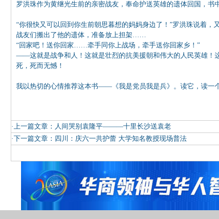
罗洪珠作为黄继光生前的亲密战友，奉命护送英雄的遗体回国，书中
“你很快又可以回到你生前朝思暮想的妈妈身边了！”罗洪珠说着，
战友们搬出了他的遗体，准备放上担架……
“回家吧！送你回家……牵手同你上战场，牵手送你回家乡！”
——这就是战争和人！这就是壮烈的抗美援朝和伟大的人民英雄！这
死，死而无憾！
我以热切的心情推荐这本书——《我是党员我是兵》。读它，读一
·上一篇文章：
人间哭别袁隆平———十里长沙送袁老
·下一篇文章：
四川：庆六一共护蕾 大学知名教授现场普法