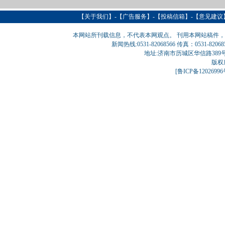
【
关于我们
】-【
广告服务
】-【
投稿信箱
】-【意见建议
本网站所刊载信息，不代表本网观点。 刊用本网站稿件
新闻热线:0531-82068566 传真：0531-820
地址:济南市历城区华信路389号巨匠大厦
版权
[
鲁ICP备1202699