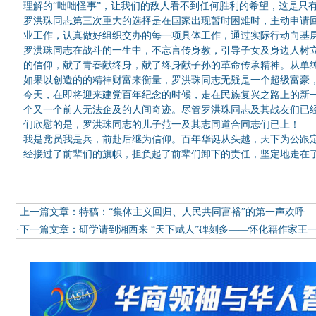
理解的“咄咄怪事”，让我们的敌人看不到任何胜利的希望，这是只
罗洪珠同志第三次重大的选择是在国家出现暂时困难时，主动申请
业工作，认真做好组织交办的每一项具体工作，通过实际行动向基
罗洪珠同志在战斗的一生中，不忘言传身教，引导子女及身边人树
的信仰，献了青春献终身，献了终身献子孙的革命传承精神。从单
如果以创造的的精神财富来衡量，罗洪珠同志无疑是一个超级富豪
今天，在即将迎来建党百年纪念的时候，走在民族复兴之路上的新
个又一个前人无法企及的人间奇迹。尽管罗洪珠同志及其战友们已
们欣慰的是，罗洪珠同志的儿子范一及其志同道合同志们已上！
我是党员我是兵，前赴后继为信仰。百年华诞从头越，天下为公跟
经接过了前辈们的旗帜，担负起了前辈们卸下的责任，坚定地走在
·上一篇文章：
特稿：“集体主义回归、人民共同富裕”的第一声欢呼
·下一篇文章：
研学请到湘西来 “天下赋人”碑刻多——怀化籍作家王