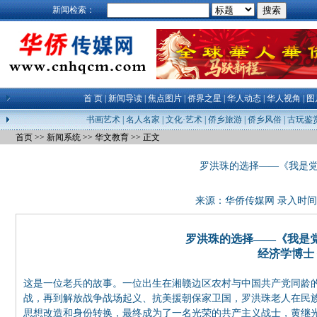
新闻检索：
首 页
|
新闻导读
|
焦点图片
|
侨界之星
|
华人动态
|
华人视角
|
图
书画艺术
|
名人名家
|
文化·艺术
|
侨乡旅游
|
侨乡风俗
|
古玩鉴
首页
>>
新闻系统
>>
华文教育
>> 正文
罗洪珠的选择——《我是
来源：
华侨传媒网
录入时间：21
罗洪珠的选择——《我是
经济学博士
这是一位老兵的故事。一位出生在湘赣边区农村与中国共产党同龄
战，再到解放战争战场起义、抗美援朝保家卫国，罗洪珠老人在民
思想改造和身份转换，最终成为了一名光荣的共产主义战士，黄继