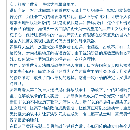
实，打败了世界上最强大的军事集团。
退伍之后，罗洪珠同志没有躺在功劳簿上向组织伸手，默默地将荣
苦劳作，为社会主义的建设添砖加瓦。他从不争名逐利、计较个人
这本天地出版社出版的《我是党员我是兵》告诉我们，这位平凡普
出自己的选择，如何从一名“逃兵”成长为一名坚定的共产主义战士
忘初心，保持旺盛精神的中国共产党人如何能够在纷繁复杂的国内
全国人民努力实现民族复兴伟大目标的终极武器。
罗洪珠人生第一次重大选择是执着地逃兵。老话说，好铁不打钉、
膝投降、对内残酷镇压的错误政策，由于统治阶级的腐败黑暗和软
战，如何战斗？罗洪珠的选择存在一定的合理性。
然而，随着世界反法西斯战争的深入发展，日本帝国主义妄图从根
更加丧心病狂，民族矛盾已经成为了当时最主要的社会矛盾，几次
的侵略者时，改变了自己最初的选择。这是一次正确的决定，罗洪
终胜利。
罗洪珠老人第二次重大选择是在解放战争中主动放下手中的武器转
里，在解放战争的伟大实践中，罗洪珠同志成为了一名光荣中国共
新旧军队的不同经历了教育罗洪珠同志，新军队的昂扬斗志感染了
主义理想，提高了他的政治思想觉悟，让他真正可以投胎换骨，重
无比强大的战斗力让罗洪珠同志在成为一名志愿军战士时，毫无畏
得了最后的胜利。
在目睹了黄继光烈士英勇的战斗过程之后，心如刀绞的战友们每个