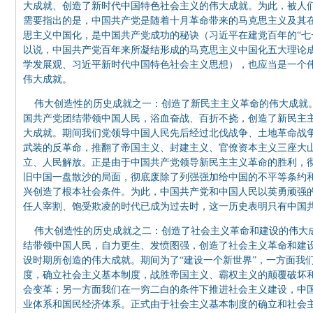
大成就、创造了新时代中国特色社会主义的伟大成就。为此，被人们
需要指出的是，中国共产党是随着十月革命带来的马克思主义及其
思主义中国化，是中国共产党成功的秘诀（习近平在建党百年的“七
以说，中国共产党百年来所凝结形成的马克思主义中国化五大理论成
学发展观、习近平新时代中国特色社会主义思想），也应当是一个
伟大成就。
伟大创造性的历史成就之一：创造了新民主主义革命的伟大成就。从1
国共产党团结带领中国人民，浴血奋战、百折不挠，创造了新民主
大成就。期间我们党领导中国人民先后经过北伐战争、土地革命战
武装的反革命，推翻了帝国主义、封建主义、官僚资本主义三座大
立、人民解放。正是由于中国共产党领导新民主主义革命的胜利，
旧中国一盘散沙的局面，彻底废除了列强强加给中国的不平等条约
兴创造了根本社会条件。为此，中国共产党和中国人民以英勇顽强
任人宰割、饱受欺凌的时代已成为过去时，这一历史表明只有中国
伟大创造性的历史成就之二：创造了社会主义革命和建设的伟大成就。
结带领中国人民，自力更生、发愤图强，创造了社会主义革命和建
设时期所创造的伟大成就。期间为了“建设一个新世界”，一方面我
度，确立社会主义基本制度，战胜帝国主义、霸权主义的颠覆破坏
会变革；另一方面我们在一穷二白的条件下推进社会主义建设，中
业体系和国民经济体系。正式由于社会主义基本制度的确立和社会