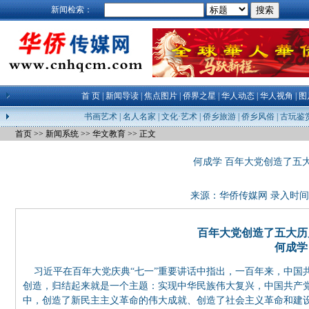
新闻检索：
首 页
|
新闻导读
|
焦点图片
|
侨界之星
|
华人动态
|
华人视角
|
图
书画艺术
|
名人名家
|
文化·艺术
|
侨乡旅游
|
侨乡风俗
|
古玩鉴
首页
>>
新闻系统
>>
华文教育
>> 正文
何成学 百年大党创造了五
来源：
华侨传媒网
录入时间：21
百年大党创造了五大历
何成学
习近平在百年大党庆典“七一”重要讲话中指出，一百年来，中国
创造，归结起来就是一个主题：实现中华民族伟大复兴，中国共产
中，创造了新民主主义革命的伟大成就、创造了社会主义革命和建