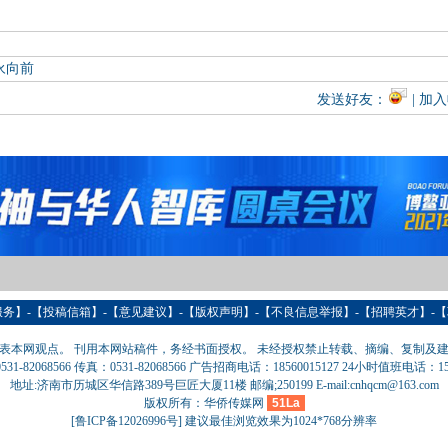
永向前
发送好友：
| 加
服务
】-【
投稿信箱
】-【意见建议】-【版权声明】-【
不良信息举报
】-【
招聘英才
】-【
表本网观点。 刊用本网站稿件，务经书面授权。 未经授权禁止转载、摘编、复制及
31-82068566 传真：0531-82068566 广告招商电话：18560015127 24小时值班电话：151
地址:济南市历城区华信路389号巨匠大厦11楼 邮编;250199 E-mail:cnhqcm@163.com
版权所有：华侨传媒网
51La
[
鲁ICP备12026996号
] 建议最佳浏览效果为1024*768分辨率