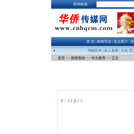
新闻检索：
首 页
|
新闻导读
|
焦点图片
|
侨
书画艺术
|
名人名家
|
文化·艺
首页
>>
新闻系统
>>
华文教育
>> 正文
9
7
3
1
2
4
8
: