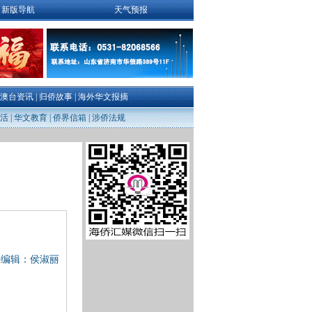
新版导航
天气预报
澳台资讯
|
归侨故事
|
海外华文报摘
活
|
华文教育
|
侨界信箱
|
涉侨法规
任编辑：侯淑丽