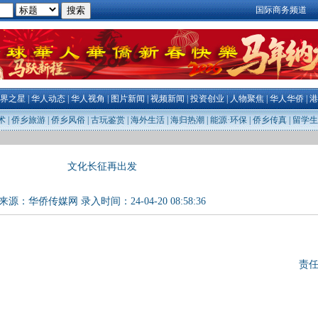
国际商务频道
界之星
|
华人动态
|
华人视角
|
图片新闻
|
视频新闻
|
投资创业
|
人物聚焦
|
华人华侨
|
港
术
|
侨乡旅游
|
侨乡风俗
|
古玩鉴赏
|
海外生活
|
海归热潮
|
能源·环保
|
侨乡传真
|
留学生
文化长征再出发
来源：
华侨传媒网
录入时间：24-04-20 08:58:36
责