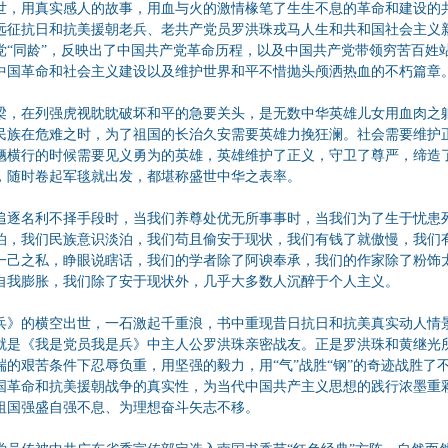
世，用真实感人的故事，用血与火的激情椽笔了生生不息的革命和建设的
远征抗日和抗美援朝老兵、老共产党员罗洪珠戎马人生和共和国社会主义
党“同龄”，反映出了中国共产党革命历程，以及中国共产党带领穷苦百姓
中国革命和社会主义建设以及维护世界和平不惜抛头颅洒热血的不朽篇章
梁，在列强虎视眈眈破坏和平的急要关头，是无数中华英雄儿女用血肉之
民族在危难之时，为了祖国的长治久安需要英雄力挽狂澜。社会需要维护
魉横行的时候需要见义勇为的英雄，英雄维护了正义，守卫了尊严，缔造
，随时卷起军毯就出发，都堪称盛世中华之表率。
追逐名利不择手段时，当我们养尊处优无所事事时，当我们为了生于忧患
泊，我们民族意识淡泊，我们苟且偷安于现状，我们有钱了就傲慢，我们
一己之私，睁眼说瞎话，我们的学者除了阿谀奉承，我们的作家除了粉饰
自我膨胀，我们除了安于现状外，几乎大多数人沉醉于个人主义。
兵》的横空出世，一石激起千重浪，书中重现昔日抗日和抗美真实动人情
就是《我是党员我是兵》中主人公罗洪珠亲密战友。正是罗洪珠和黄继光
的艰苦条件下忍辱负重，用坚强的毅力，用“气”战胜“钢”的奇迹战胜了
国革命和抗美援朝战争的真实性，为当代中国共产主义思想的践行浓墨重
祖国强盛自强不息、为理想奋斗矢志不移。