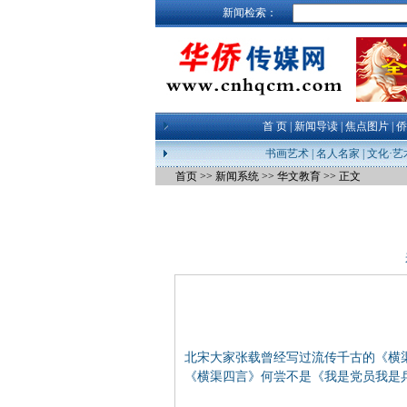
新闻检索：
首 页
|
新闻导读
|
焦点图片
|
侨
书画艺术
|
名人名家
|
文化·艺
首页
>>
新闻系统
>>
华文教育
>> 正文
北宋大家张载曾经写过流传千古的《横渠
《横渠四言》何尝不是《我是党员我是