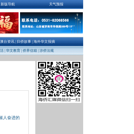
新版导航
天气预报
澳台资讯
|
归侨故事
|
海外华文报摘
活
|
华文教育
|
侨界信箱
|
涉侨法规
催人奋进的