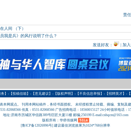
责
在人间 （下）
党员我是兵》的风行说明了什么？
发送好友：
| 加
服务
】-【
投稿信箱
】-【意见建议】-【版权声明】-【
不良信息举报
】-【
招聘英才
】-【
表本网观点。 刊用本网站稿件，务经书面授权。 未经授权禁止转载、摘编、复制及
31-82068566 传真：0531-82068566 广告招商电话：18560015127 24小时值班电话：151
地址:济南市历城区华信路389号巨匠大厦11楼 邮编;250199 E-mail:cnhqcm@163.com
版权所有：华侨传媒网
51La
[
鲁ICP备12026996号
] 建议最佳浏览效果为1024*768分辨率