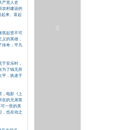
共产党人史
新农村建设的
站起来、富起
。
躯筑起坚不可
正义的英雄，
了传奇；平凡
死于安乐时，
有为了钱无所
太平，执迷于
景，电影《上
所在的兄弟英
不可一世的美
彩，也在动之