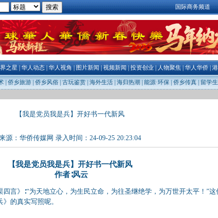
国际商务频道
界之星
|
华人动态
|
华人视角
|
图片新闻
|
视频新闻
|
投资创业
|
人物聚焦
|
华人华侨
|
港
术
|
侨乡旅游
|
侨乡风俗
|
古玩鉴赏
|
海外生活
|
海归热潮
|
能源·环保
|
侨乡传真
|
留学生
【我是党员我是兵】开好书一代新风
来源：
华侨传媒网
录入时间：24-09-25 20:23:04
【我是党员我是兵】开好书一代新风
作者∶风云
四言》∶“为天地立心，为生民立命，为往圣继绝学，为万世开太平！”这
兵》的真实写照呢。