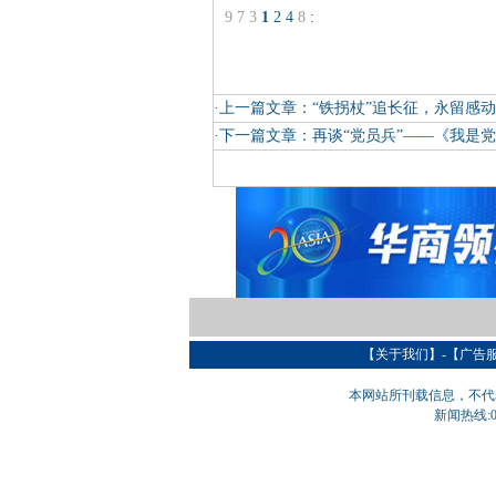
9
7
3
1
2
4
8
:
·上一篇文章：
“铁拐杖”追长征，永留感动
·下一篇文章：
再谈“党员兵”——《我是
【
关于我们
】-【
广告
本网站所刊载信息，不代
新闻热线:05