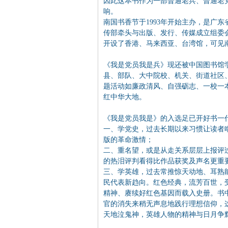
因此这本书作为一部普通老兵、普通老
响。
南国书香节于1993年开始主办，是广
传部牵头与出版、发行、传媒成立组委会
开设了香港、马来西亚、台湾馆，可见
《我是党员我是兵》现还被中国图书馆
县、部队、大中院校、机关、街道社区
题活动如廉政清风、自强砺志、一校一
红中华大地。
《我是党员我是》的入选足已开好书一
一、学党史，过去长期以来习惯让读者
版的革命激情；
二、重名望，或是从走关系层层上报评
的热泪评判看得比作品获奖及声名更重
三、学英雄，过去常推惊天动地、耳熟
民代表新趋向。红色经典，流芳百世，
精神、赓续好红色基因而载入史册。书
官的消失来稍无声息地践行理想信仰，
天地泣鬼神，英雄人物的精神与日月争