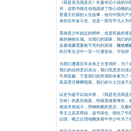
《我是党员我是兵》长篇传记小说的问
诗，这部书籍生动地描述了惊心动魄的
普通又壮丽的人生故事，他与中国共产
来的百年奋斗史。也是一部写平凡人为
英雄是少年励志的榜样，也是民族的脊
摧的钢铁长城。当我们的国家，我们的
反腐倡廉需要敢于亮剑的英雄，魑魅魍
的日常生活中一言一行遵使命、守信仰
当我们遭遇百年未有之大变局时，为了
我们的信仰意识淡泊，我们忧患意识淡
不用其极。于是我们的所谓的专家为了
风花雪月卿卿我我，我们的斗士沉迷于
以史为鉴可以知兴替，《我是党员我是
甘岭》的真切画面，特级英雄黄继光，
雄连并肩战斗，用钢铁般的意志，在极端
帝主义及其帮凶，该书深化、细化了中
以情、晓之以理地鞭策着中华少年为了