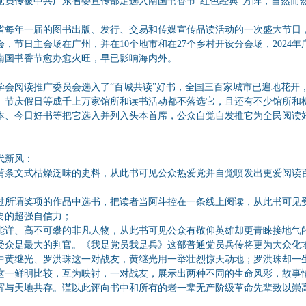
党员传被中共广东省委宣传部定选入南国书香节“红色经典”方阵，自然而
东省每年一届的图书出版、发行、交易和传媒宣传品读活动的一次盛大节日
，节日主会场在广州，并在10个地市和在27个乡村开设分会场，2024年
南国书香节愈办愈火旺，早已影响海内外。
学会阅读推广委员会选入了“百城共读”好书，全国三百家城市已遍地花开
、节庆假日等成千上万家馆所和读书活动都不落选它，且还有不少馆所和
本、今日好书等把它选入并列入头本首席，公众自觉自发推它为全民阅读
代新风：
啃条文式枯燥泛味的史料，从此书可见公众热爱党并自觉喷发出更爱阅读
过所谓奖项的作品中选书，把读者当阿斗控在一条线上阅读，从此书可见
要的超强自信力；
能详、高不可攀的非凡人物，从此书可见公众有敬仰英雄却更青睐接地气
受众是最大的判官。《我是党员我是兵》这部普通党员兵传将更为大众化
中黄继光、罗洪珠这一对战友，黄继光用一举壮烈惊天动地；罗洪珠却一
这一鲜明比较，互为映衬，一对战友，展示出两种不同的生命风彩，故事
辉与天地共存。谨以此评向书中和所有的老一辈无产阶级革命先辈致以崇