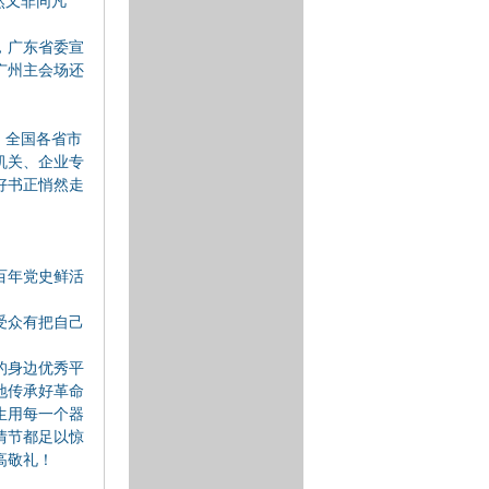
然又非同凡
，广东省委宣
广州主会场还
，全国各省市
机关、企业专
好书正悄然走
百年党史鲜活
受众有把自己
的身边优秀平
地传承好革命
生用每一个器
情节都足以惊
高敬礼！