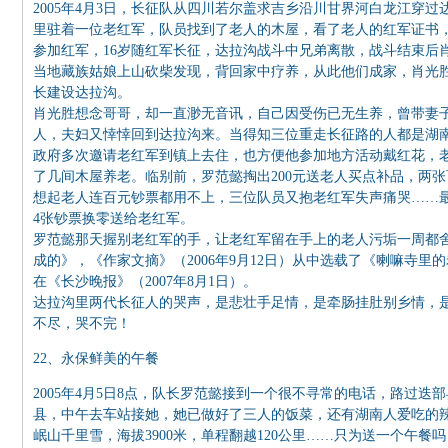
2005年4月3日，长征队从四川若尔盖求吉乡沿川甘界河白龙江穿
里驻着一位老红军，队员找到了老人的木屋，看了老人的红军证书，
参加红军，16岁随红军长征，达拉沟战斗中兄弟离散，战斗结束后
当地藏族姑娘上山砍柴发现，背回家中疗养，从此他们成家，肖光
长建设达拉沟。
肖光胜想念哥哥，却一直渺无音讯，自己因受伤已无生养，曾带妻
人，夫妇又悻悻回到达拉沟来。当得知三位重走长征路的人都是湖
政府多次邀请老红军到镇上去住，也方便他参加地方活动戴红花，
了几间木屋养老。临别前，罗范懿掏出200元送老人买点补品，两
想起老人连百元钞票都用不上，三位队员又抱老红军失声痛哭……最
4张钞票换零送给老红军。
罗范懿那天握别老红军的手，让老红军留在手上的老人污垢一周都
成的》，《作家文摘》（2006年9月12日）从中选载了《喇嘛寺
在《长沙晚报》（2007年8月1日）。
达拉沟里两代长征人的哭声，是悲壮手足情，是牵肠挂肚别乡情，
不尽，哭不完！
22、永保鲜美的午餐
2005年4月5日8点，队长罗范懿接到一个很不寻常的电话，路过
县，中午去车站接她，她已做好了三人的饭菜，还有湖南人爱吃的
岷山千里雪，海拔3900米，单程翻越120公里……只为送一个午