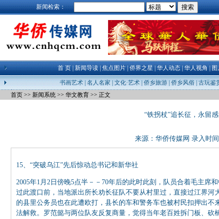
新闻检索：
首 页
|
新闻导读
|
焦点图片
|
侨界之星
|
华人动态
|
华人视角
|
图
书画艺术
|
名人名家
|
文化·艺术
|
侨乡旅游
|
侨乡风俗
|
古玩鉴
首页
>>
新闻系统
>>
华文教育
>> 正文
“铁拐杖”追长征，永留感
来源：
华侨传媒网
录入时间：24
15、“突破乌江”先后惊动总书记和新华社
2005年1月2日傍晚5点半－－70年后的此时此刻，队员合着毛主
过此渡口前，当地派出所长劝长征队不要从村里过，直接过江界河
的县里公务员也在此遭欧打，县长的车和警务车也被村民扣押出不
法解救。罗范懿与两位队友反复商量，觉得当年老百姓拆门板、砍楠