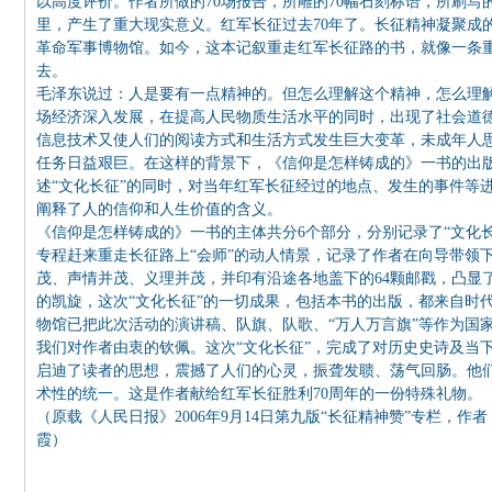
以高度评价。作者所做的70场报告，所雕的70幅石刻标语，所刷写的
里，产生了重大现实意义。红军长征过去70年了。长征精神凝聚成
革命军事博物馆。如今，这本记叙重走红军长征路的书，就像一条
去。
毛泽东说过：人是要有一点精神的。但怎么理解这个精神，怎么理
场经济深入发展，在提高人民物质生活水平的同时，出现了社会道
信息技术又使人们的阅读方式和生活方式发生巨大变革，未成年人
任务日益艰巨。在这样的背景下，《信仰是怎样铸成的》一书的出版
述“文化长征”的同时，对当年红军长征经过的地点、发生的事件等
阐释了人的信仰和人生价值的含义。
《信仰是怎样铸成的》一书的主体共分6个部分，分别记录了“文化
专程赶来重走长征路上“会师”的动人情景，记录了作者在向导带领
茂、声情并茂、义理并茂，并印有沿途各地盖下的64颗邮戳，凸显
的凯旋，这次“文化长征”的一切成果，包括本书的出版，都来自时
物馆已把此次活动的演讲稿、队旗、队歌、“万人万言旗”等作为国
我们对作者由衷的钦佩。这次“文化长征”，完成了对历史史诗及当
启迪了读者的思想，震撼了人们的心灵，振聋发聩、荡气回肠。他
术性的统一。这是作者献给红军长征胜利70周年的一份特殊礼物。
（原载《人民日报》2006年9月14日第九版“长征精神赞”专栏，
霞）