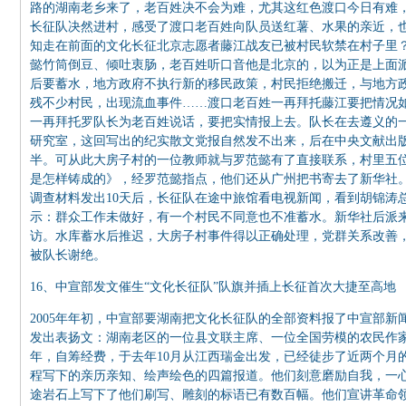
路的湖南老乡来了，老百姓决不会为难，尤其这红色渡口今日有难
长征队决然进村，感受了渡口老百姓向队员送红薯、水果的亲近，
知走在前面的文化长征北京志愿者藤江战友已被村民软禁在村子里
懿竹筒倒豆、倾吐衷肠，老百姓听口音他是北京的，以为正是上面
后要蓄水，地方政府不执行新的移民政策，村民拒绝搬迁，与地方政
残不少村民，出现流血事件……渡口老百姓一再拜托藤江要把情况
一再拜托罗队长为老百姓说话，要把实情报上去。队长在去遵义的
研究室，这回写出的纪实散文党报自然发不出来，后在中央文献出
半。可从此大房子村的一位教师就与罗范懿有了直接联系，村里五
是怎样铸成的》，经罗范懿指点，他们还从广州把书寄去了新华社
调查材料发出10天后，长征队在途中旅馆看电视新闻，看到胡锦涛
示：群众工作未做好，有一个村民不同意也不准蓄水。新华社后派
访。水库蓄水后推迟，大房子村事件得以正确处理，党群关系改善
被队长谢绝。
16、中宣部发文催生“文化长征队”队旗并插上长征首次大捷至高地
2005年年初，中宣部要湖南把文化长征队的全部资料报了中宣部新闻
发出表扬文：湖南老区的一位县文联主席、一位全国劳模的农民作家
年，自筹经费，于去年10月从江西瑞金出发，已经徒步了近两个月
程写下的亲历亲知、绘声绘色的四篇报道。他们刻意磨励自我，一
途岩石上写下了他们刷写、雕刻的标语已有数百幅。他们宣讲革命