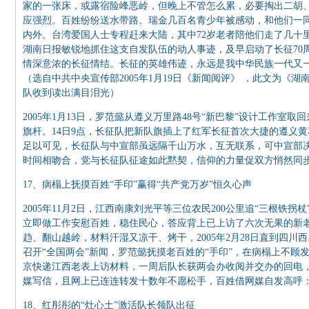
家的一张床，或露宿险峰恶岭，但晚上不管怎么累，必要掏出二胡
应强烈。百姓纷纷送水带路。瑞金几百名青少年被感动，和他们一
内外。台湾爱国人士专程赶来大陆，其中72岁老者陪他们走了几十
湖南日报敏锐地抓住这支自发队伍的动人事迹，及早启动了长征70
情深意浓的长征情结。长征的英雄伟迹，永远是我中华民族一代又
（选自中共中央宣传部2005年1月19日《新闻阅评》 ，此文为
队收到读出满目泪光）
2005年1月13日，罗范懿从遵义万里路48号“新巴黎”设计工作室
旗杆。14日9点，长征队把新队旗插上了红军长征首次大捷的遵义
足以可见，长征队与中宣部虽远隔千山万水，互无联系，可中宣部
时间相吻合，党与长征队征途如此黙契，信仰的力量促双方悄然同
17、病榻上抚摸百姓“手印”赢得“共产党万岁”恒久心声
2005年11月2日，江西南康刘光平等三位农民200公里追“三根铁
立即做工作安慰百姓，稳住民心，答应背上已上访了六次无果的新
趋、翻山越岭，材料汗湿又凉干、烤干，2005年2月28日直到四
召开“全国两会”新闻，罗范懿抚摸老百姓的“手印”，在病榻上不
京快递江西老表上访材料，一周后队长获两会办收阅并交办的回电
媒写信，且网上已连连转发十数年不愿松手，百姓借网媒自发高呼：“
18、红彤彤的“灶心土”激活队长领队出征