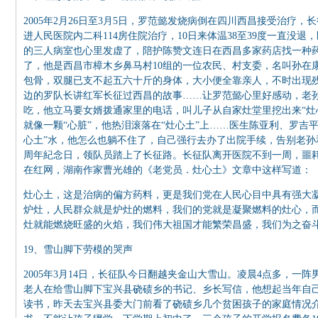
2005年2月26日至3月5日，罗范懿发烧病倒在四川西昌接受治疗
进人民医院内二科114房住院治疗，10日来体温38至39度一直没退
的三人病室也心里发虚了，陪护陈赞文连日在西昌多家药店找一种药
了，他是西昌市樟木乡鼻马村10组的一位农民、村支委，名叫孙在
包骨，双腿已支不起五六十斤的身体，大小便全靠亲人，不时出现
边的罗队长讲红军长征过西昌的故事……让罗范懿心里好感动，老孙
吃，他立马要女婿拨通家里的电话，叫儿子从自家灶堂里挖出来“灶
就像一颗“心脏”，他热泪滚落在“灶心土”上……医生陈亚利、罗吉
心土”水，他怎么也躺不住了，自己强行去办了出院手续，告别老孙和
周年紀念日，领队员踏上了长征路。长征队离开医院不到一周，噩
在红网，湖南作家曹光雄的《老党员．灶心土》文章中这样写道：
灶心土，这是治病的偏方药料，更是我们党在人民心目中具有强大
炉灶，人民群众就是炉灶的燃料，我们的党就是凝聚燃料的灶心，
灶就能燃烧旺盛的火焰，我们伟大祖国才能繁荣昌盛，我们为之奋
19、雪山脚下劳模的哭声
2005年3月14日，长征队今日翻越夹金山大雪山。凌晨4点多，
老人在给雪山脚下宝兴县硗碛乡的书记、乡长写信，他想起当年自
读书，昨天去宝兴县委大门前看了硗碛乡几个贫困孩子的家庭情况