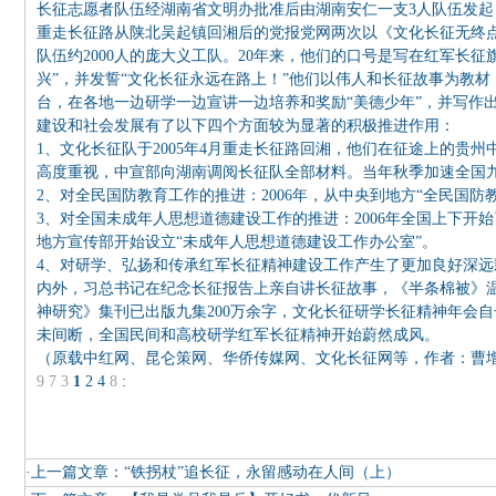
长征志愿者队伍经湖南省文明办批准后由湖南安仁一支3人队伍发起
重走长征路从陕北吴起镇回湘后的党报党网两次以《文化长征无终点
队伍约2000人的庞大义工队。20年来，他们的口号是写在红军长征
兴”，并发誓“文化长征永远在路上！”他们以伟人和长征故事为教
台，在各地一边研学一边宣讲一边培养和奖励“美德少年”，并写作
建设和社会发展有了以下四个方面较为显著的积极推进作用：
1、文化长征队于2005年4月重走长征路回湘，他们在征途上的贵州
高度重视，中宣部向湖南调阅长征队全部材料。当年秋季加速全国
2、对全民国防教育工作的推进：2006年，从中央到地方“全民国
3、对全国未成年人思想道德建设工作的推进：2006年全国上下开
地方宣传部开始设立“未成年人思想道德建设工作办公室”。
4、对研学、弘扬和传承红军长征精神建设工作产生了更加良好深远影
内外，习总书记在纪念长征报告上亲自讲长征故事，《半条棉被》
神研究》集刊已出版九集200万余字，文化长征研学长征精神年会自
未间断，全国民间和高校研学红军长征精神开始蔚然成风。
（原载中红网、昆仑策网、华侨传媒网、文化长征网等，作者：曹
9
7
3
1
2
4
8
:
·上一篇文章：
“铁拐杖”追长征，永留感动在人间（上）