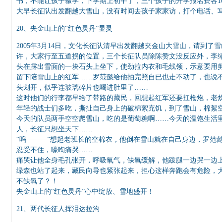
书，不能让孩子辍学，下学期上初中了，三个孩子的开学报名费各10
大早长征队出发翻越大雪山，没有时间去孩子家家访，打个电话、
20、夹金山上的“红色灵丹”显灵
2005年3月14日，文化长征队清早出发翻越夹金山大雪山，请到了
许，大家行至五道拐的位置，三个长征队员除陈赞文没反应外，李
头在露出雪面的一块石头上坐下，使劲拉内衣和毛线领，示意要用
留下陪雪山上的红军……罗范懿给他拍完照自已也走不动了，也说
头划开，似乎连玻璃碎片也喝进肚里了……
这时他们的行李都早给了带路的藏民，回想起红军还要扛枪炮，老
年轻的战士们多吃，撕扯自己身上的破棉絮充饥，到了雪山，棉絮
今天的队员两手空空爬雪山，吃的是葡萄糖啊……今天的温饱生活
人，长征只想坐天下……
“呜———”想起老班长的空棉衣，他倒在雪山就在自己身边，罗范
忍受不住，嚎啕痛哭……
痛哭让他全身毛孔张开，呼吸氧气，缺氧缓解，他跋腿一边哭一边
绿森也站了起来，藏民向导也紧张起来，担心这样奔跑会有危险，
不缺氧了？！
夹金山上的“红色灵丹”心中绽放、雪地盛开！
21、两代长征人挥泪达拉沟