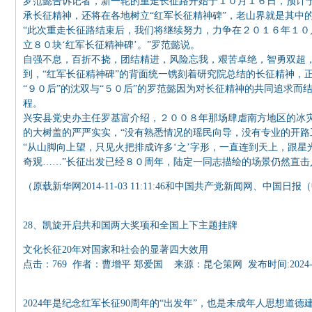
罗范懿告诉记者，新一轮的重走长征路开始于１０月１６日，预计
承长征精神，还将在各地树立“红军长征精神碑”，老山界就是其中
“此次重走长征路结束后，我们将继续努力，力争在２０１６年１
立８０块‘红军长征精神碑’。”罗范懿说。
自强不息，百折不挠，团结精进，风险忘我，艰苦卓绝，智勇双超
到，“红军长征精神碑”的背面统一镌刻着研究院总结的长征精神，
“９０后”的沈双与“５０后”的罗范懿因为对长征精神的共同追求
程。
兴安县党史办主任罗基富介绍，２００８年那场肆虐南方地区的冰
的大树盖的严严实实，“没有熟悉情况的瑶民向导，没有专业的开路
“从山脚向上望，只见火把排成许多‘之’字形，一直连到天上，跟
奇观……”长征出发已经８０周年，陆定一同志描绘的场景仍然直击
（原载新华网2014-11-03 11:11:46和中国共产党新闻网、中
28、凯旋开启共和国两大奖项和全国上下主题挂牌
文化长征20年对国家和社会的显著四大效用
点击：769 作者：曹增平 郑爱国 来源：昆仑策网 发布时间:2024-01-26
2024年是纪念红军长征90周年的“出发年”，也是未成年人思想道德