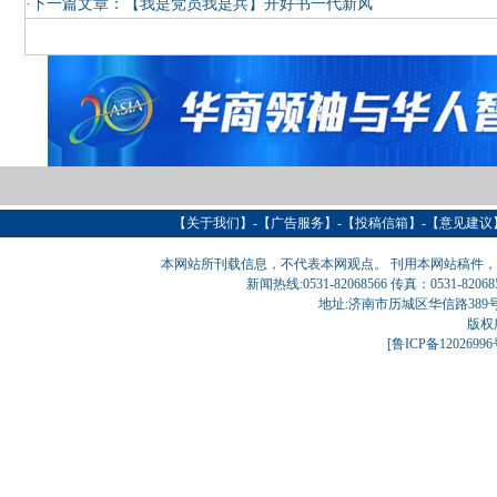
·下一篇文章：
【我是党员我是兵】开好书一代新风
【
关于我们
】-【
广告服务
】-【
投稿信箱
】-【意见建议
本网站所刊载信息，不代表本网观点。 刊用本网站稿件
新闻热线:0531-82068566 传真：0531-820
地址:济南市历城区华信路389号巨匠大厦
版权
[
鲁ICP备1202699