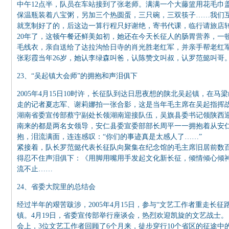
中午12点半，队员在车站接到了张老师。满满一个大藤篮用花毛巾
保温瓶装着八宝粥，另加三个热圆蛋，三只碗，三双筷子……我们
就烹制好了的，后这边一算行程只好谢绝，寄书代课，临行请旅店
20年了，这顿午餐还鲜美如初，她还在今天长征人的肠胃营养，一
毛线衣，亲自送给了达拉沟恰日寺的肖光胜老红军，并亲手帮老红
张彩霞当年26岁，她认李绿森叫爸，认陈赞文叫叔，认罗范懿叫哥
23、“吴起镇大会师”的拥抱和声泪俱下
2005年4月15日10时许，长征队到达日思夜想的陕北吴起镇，在
走的记者夏志军、谢莉娜拍一张合影，这是当年毛主席在吴起指挥战
湖南省委宣传部蔡宁副处长领湖南迎接队伍，吴旗县委书记领陕西
南来的都是两名女领导，安仁县委宣委部部长周平一一拥抱着从安
抱，泪流满面，连连感叹：“你们的事迹真是太感人了……”
紧接着，队长罗范懿代表长征队向聚集在纪念馆的毛主席旧居前数
得忍不住声泪俱下：《用脚用嘴用手发起文化新长征，倾情倾心倾
流不止……
24、省委大院里的总结会
经过半年的艰苦跋涉，2005年4月15日，参与“文艺工作者重走长
镇。4月19日，省委宣传部举行座谈会，热烈欢迎凯旋的文艺战士。
会上，3位文艺工作者回顾了6个月来，徒步穿行10个省区的征途中