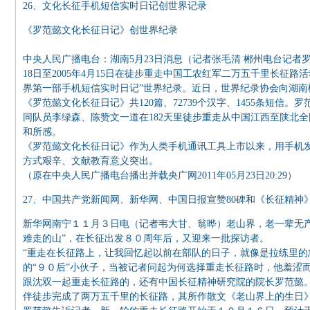
26、文化长征手机短信实时日记创世界记录
《罗范懿文化长征日记》创世界纪录
中央人民广播电台：湖南5月23日消息（记者张毛清 郴州电台记者罗
18日至2005年4月15日在徒步重走中国工农红军二万五千里长征
界第一部手机短信实时日记”世界纪录。近日，世界纪录协会向湖南
《罗范懿文化长征日记》共120篇、72739个汉字、1455条短
同队员李绿森、陈赞文一道在182天里徒步重走从中国江西至陕北全国
和所感。
《罗范懿文化长征日记》作为人类手机通讯工具上市以来，用手机
方式艰辛、文献教育意义突出。
（原在中央人民广播电台播出并载央广网2011年05月23日20:29）
27、中国共产党新闻网、新华网、中国日报宣赞80碑和《长征精神
新华网南宁１１月３日电（记者韦大甘、翁晔）老山界，老一辈无
难走的山”，在长征出发８０周年后，又迎来一批探访者。
“重走在长征路上，让我回忆起以前在部队的日子，就像是拉练里的
的“９０后”小伙子，当被记者问起为何选择重走长征路时，他羞涩
跟沈双一起重走长征路的，还有中国长征精神研究院的院长罗范懿
伴徒步完成了两万五千里的长征路，其所作散文《老山界上的生日