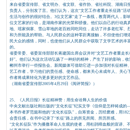
来自省委宣传部、省文明办、省文联、省作协、省社科院、湖南日
负责人，分别发了言。他们认为，这次“文艺工作者重走长征路”活
生活与创作的很好结合。3位文艺家“走了一条线，教育两代人，影
位文艺家的行动，是湖南作家的光荣和骄傲。他们以自己的行动真真
地、瑶家侗寨、雪山草地的老百姓同吃同住，走访了许多老红军、
和力所能及的帮助。与人民群众的这种零距离接触，不但使他们增
民大众的感情，同时，也使他们从人民群众中获取了文学艺术的丰
的。
省委常委、省委宣传部部长蒋建国出席会议并对“文艺工作者重走长
好”。他们认为这次活动弘扬了一种好的精神，产生了好的影响，
郴州市举行一些报告会。新闻媒体可借助它进一步加强对长征精神
艺工作者，学习他们的责任感、使命感，都来关心未成年人、关心下
作者将成果转化为更多更好的文艺作品。
（湖南省委宣传部2005年4月29日《阅评简报》）
25、《人民日报》长征精神赞：用生命诠释人生的价值
中央文献出版社刚出版的“文化长征”纪实文学《信仰是怎样铸成的
本书作者罗范懿和他的“文化长征队”，自筹资金，历经磨难，用18
会责任感，在书中记录了“长征”路上的所见所闻、所历所感。
“文化长征队”作为播撒革命人生观的使者，用杜鹃啼血般的宣讲、