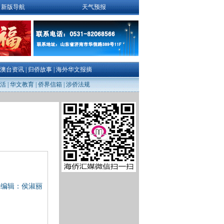
新版导航
天气预报
澳台资讯
|
归侨故事
|
海外华文报摘
活
|
华文教育
|
侨界信箱
|
涉侨法规
任编辑：侯淑丽