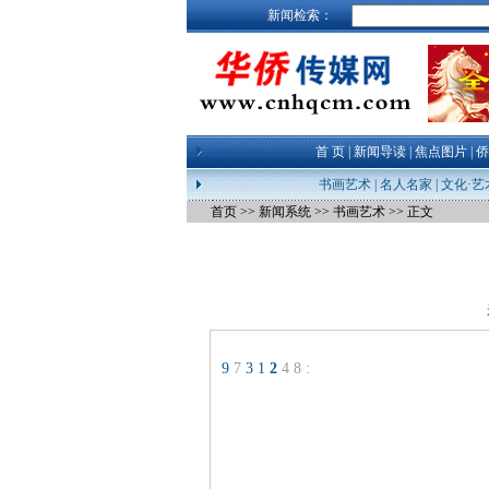
新闻检索：
首 页
|
新闻导读
|
焦点图片
|
侨
书画艺术
|
名人名家
|
文化·艺
首页
>>
新闻系统
>>
书画艺术
>> 正文
9
7
3
1
2
4
8
: