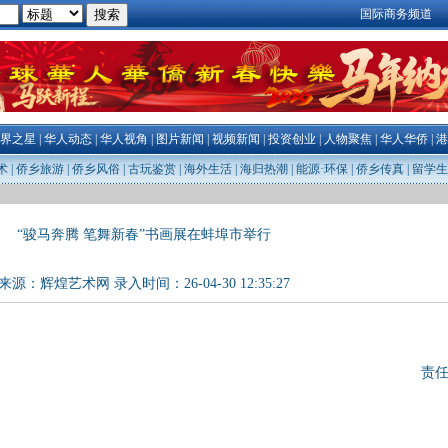
国际商务频道
界之星
|
华人动态
|
华人视角
|
图片新闻
|
视频新闻
|
投资创业
|
人物聚焦
|
华人华侨
|
港
术
|
侨乡旅游
|
侨乡风俗
|
古玩鉴赏
|
海外生活
|
海归热潮
|
能源·环保
|
侨乡传真
|
留学生
“骏马奔腾 笔舞新春”书画展在蚌埠市举行
来源：
辉煌艺术网
录入时间：26-04-30 12:35:27
责