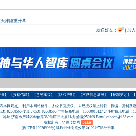
在天津隆重开幕
发送好友：
| 加
服务
】-【
投稿信箱
】-【意见建议】-【版权声明】-【
不良信息举报
】-【
招聘英才
】-【
表本网观点。 刊用本网站稿件，务经书面授权。 未经授权禁止转载、摘编、复制及
31-82068566 传真：0531-82068566 广告招商电话：18560015127 24小时值班电话：151
地址:济南市历城区华信路389号巨匠大厦11楼 邮编;250199 E-mail:cnhqcm@163.com
版权所有：华侨传媒网
51La
[
鲁ICP备12026996号
] 建议最佳浏览效果为1024*768分辨率