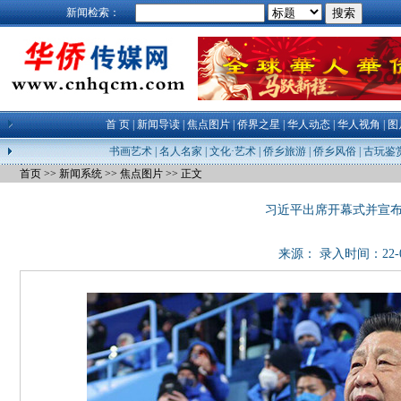
新闻检索：
首 页
|
新闻导读
|
焦点图片
|
侨界之星
|
华人动态
|
华人视角
|
图
书画艺术
|
名人名家
|
文化·艺术
|
侨乡旅游
|
侨乡风俗
|
古玩鉴
首页
>>
新闻系统
>>
焦点图片
>> 正文
习近平出席开幕式并宣
来源： 录入时间：22-02-0