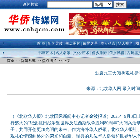
新闻检索：
首 页
|
新闻导读
|
焦点图片
|
侨界之星
|
华人动态
|
华人视角
|
图
书画艺术
|
名人名家
|
文化·艺术
|
侨乡旅游
|
侨乡风俗
|
古玩鉴
首页
>>
新闻系统
>>
焦点图片
>> 正文
出席九三大阅兵观礼是
来源：
北欧华人网
录入时间：25
（《北欧华人报》北欧国际新闻中心记者
金波
报道）2025年9月
行盛大的“纪念抗日战争暨世界反法西斯战争胜利80周年”大阅兵
子，共同开创更加光明的未来。作为海外华人侨领，北欧华人报社
观礼心情感到格外的荣光和自豪。瑞典的几位华人侨领和世界华人