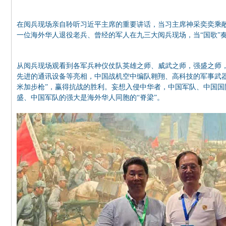
在阅兵现场亲自聆听习近平主席的重要讲话，当习主席神采奕奕乘
一位海外华人退役老兵、曾经的军人在九三大阅兵现场，当“国歌”
从阅兵现场观看到各军兵种仪仗队英雄之师、威武之师，强盛之师
先进的通讯设备等亮相，中国战机空中编队翱翔、高科技的军事武器
米加步枪”，赢得抗战的胜利。妄想入侵中华者，中国军队、中国
盛、中国军队的强大是海外华人同胞的“脊梁”。