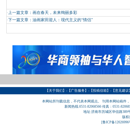
·上一篇文章：
画在春天，未来绚丽多彩
·下一篇文章：
油画家田迎人：现代主义的“情侣”
【
关于我们
】-【
广告服务
】-【
投稿信箱
】-【意见建议
本网站所刊载信息，不代表本网观点。 刊用本网站稿件
新闻热线:0531-82068566 传真：0531-820
地址:济南市历城区华信路389号巨匠大厦
版权
[
鲁ICP备1202699