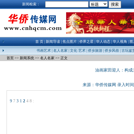
新闻检索：
首 页
|
新闻导读
|
焦点图片
|
侨界之星
|
华人动态
|
华人视角
|
图
书画艺术
|
名人名家
|
文化·艺术
|
侨乡旅游
|
侨乡风俗
|
古玩鉴
首页
>>
新闻系统
>>
名人名家
>> 正文
油画家田迎人：构成主
来源：
华侨传媒网
录入时间：22
9
7
3
1
2
4
8
: