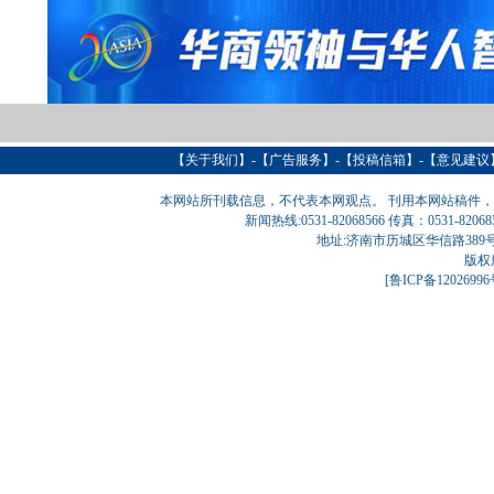
【
关于我们
】-【
广告服务
】-【
投稿信箱
】-【意见建议
本网站所刊载信息，不代表本网观点。 刊用本网站稿件
新闻热线:0531-82068566 传真：0531-820
地址:济南市历城区华信路389号巨匠大厦
版权
[
鲁ICP备1202699