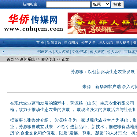
新闻检索：
首 页
|
新闻导读
|
焦点图片
|
侨界之星
|
华人动态
|
华人视角
|
图
书画艺术
|
名人名家
|
文化·艺术
|
侨乡旅游
|
侨乡风俗
|
古玩鉴
首页
>>
新闻系统
>>
侨乡传真
>> 正文
芳源粮：以创新驱动生态农业发展
来源：新华网客户端 录入时间：26-
在现代农业蓬勃发展的浪潮中，芳源粮（山东）生态农业有限公司
植，致力于推动生态农业的发展
，
展现出强大的发展活力与社会担
据董事长张鲁建介绍，
芳源粮
作为一家以现代农业生产为基础，集
业，芳源粮自成立以来，不断引进新品种、新技术，推进粮食基地
恩”的企业文化和价值观，以及“发展、尊重、凝聚”的人才理念，