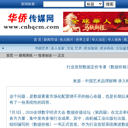
新闻检索：
首 页
|
新闻导读
|
焦点图片
|
侨界之星
|
华人动态
|
华人视角
|
图
书画艺术
|
名人名家
|
文化·艺术
|
侨乡旅游
|
侨乡风俗
|
古玩鉴
首页
>>
新闻系统
>>
投资创业
>> 正文
行业首部数据定价专著《数据价格
来源：
中国艺术品理财网
录入时间
这个问题，是数据要素市场化配置绕不开的核心命题，也是长期以来
有了一份系统性的回答。
7月3日，2026全球数字经济大会·数据价值论坛（第四届）在北京
各方力量，集中发布多项行业成果。其中，由机械工业出版社出版、
组织编写的《数据价格》一书正式首发。作为行业首部系统阐述数