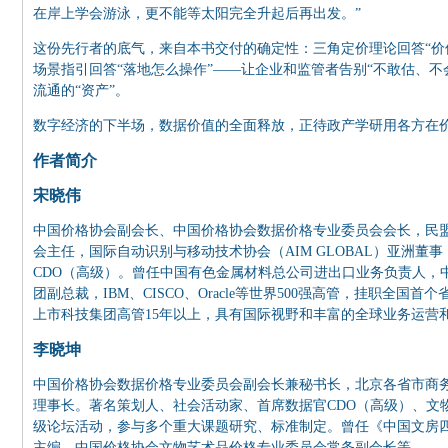
在岸上学会游泳，更不能等太阳完全升起后再出发。”
这份先行者的底气，来自本书交付的确定性：三角定价理论回答“价
场景指引回答“落地怎么操作”——让企业和监管者告别“不敢估、不
流通的“资产”。
数字经济的下半场，数据价值的全面释放，正待政产学研用各方在
作者简介
宋晓伟
中国价格协会副会长、中国价格协会数据价格专业委员会会长，民
会主任，国际自动识别与移动技术协会（AIM GLOBAL）亚洲董
CDO（高级）。曾任中国有色金属材料总公司进出口业务负责人，
团副总裁，IBM、CISCO、Oracle等世界500强高管，挂职全
上市科技集团高管15年以上，具有国际视野和丰富的全球业务运营
李晓坤
中国价格协会数据价格专业委员会副会长兼秘书长，北京各省市商
理事长。著名策划人、社会活动家、首席数据官CDO（高级）、文
级论坛活动，参与多个重大课题研究、标准制定。曾任《中国文房
主编、中国价格协会文物艺术品价格专业委员会常务副会长等。