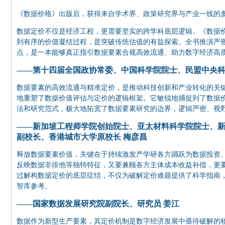
《数据价格》出版后，获得来自学术界、政策研究界与产业一线的
数据定价不仅是经济工程，更需要坚实的跨学科底层逻辑。《数据价
到有序的价值凝结过程，是突破传统估值的有益探索。全书推演严
点，是一本能够真正指引数据要素合规高效流通、助力数字经济高
——第十四届全国政协常委、中国科学院院士、民盟中央科
数据要素的高效流通与精准定价，是推动科技创新和产业转化的关
地重塑了数据价值评估与定价的逻辑框架。它敏锐地捕捉到了数据
法和研究范式，极大地拓宽了数据要素研究的边界，逻辑严密、视
——新加坡工程师学院创始院士、亚太材料科学院院士、
副校长、香港城市大学原校长 梅彦昌
释放数据要素价值，关键在于持续激发产学研各方踊跃为数据投资
反映数据非排他等独特特征，又要兼顾各方主体成本收益补偿，更
过解构数据定价的底层症结，不仅为破解定价难题提供了科学指南
智库参考。
——国家数据发展研究院副院长、研究员 姜江
数据作为新型生产要素，其定价机制是数字经济发展中亟待破解的