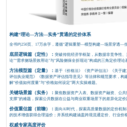
构建“理论—方法—实务”贯通的定价体系
全书约250页、17万余字，遵循“逻辑重塑—模型构建—场景穿透—
底层逻辑篇（定性）：
突破传统经济学框架，从数据非竞争性、
论”“需求侧场景效用论”与“风险侧保全折现论”构成的三角定价理
方法模型篇（定量）：
基于《价格法》《资产评估法》《关于建
评估执业规范》《数据资产评估指导意见》等法律和规范要求，构建
解“价值如何度量”与“价格如何设定”两大实操难题。
关键场景篇（实务）：
聚焦数据资产入表、数据资产融资、公共
支撑”的难题，探索公共数据在公益与商业双重场景下的差异化定价
价值重估篇（前瞻）：
面向AI时代，探索高质量数据的定价机
的技术增值获得合理溢价；并系统构建涵盖跨境流通定价、行业价
权威专家高度评价