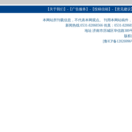
【
关于我们
】-【
广告服务
】-【
投稿信箱
】-【意见建议
本网站所刊载信息，不代表本网观点。 刊用本网站稿件
新闻热线:0531-82068566 传真：0531-820
地址:济南市历城区华信路389号巨匠大厦
版权
[
鲁ICP备1202699