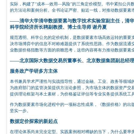
实际，构建了“成本—效用—风险”的三角定价模型。书中紧扣公共
的方法论和案例分析。全书论证严密、贴近一线，对推动数据要素
——清华大学清华数据要素与数字技术实验室副主任，清
科学院经济所长聘副教授、博士生导师 谢丹夏
规范透明、科学公允的定价机制，是数据要素市场高效运转的重要
决市场博弈中的信息不对称难题提供了系统性思路。作为数据流通
业数据价格指数等方面的前瞻思考，这些内容将有力推动数据要素
——北京国际大数据交易所董事长、北京数据集团副总经理
服务政产学研多方主体
本书兼具学术严谨性与实战指导性，通过金融、工业、政务等领域的
为政府部门的监管决策提供方法论参照，为市场主体的数据资产交
提供理论框架与本土素材，为价格鉴证评估等专业实务提供系统工
作为数据要素市场化进程中的一项标志性成果，《数据价格》的出版
坚实一步。
数据定价探索的新起点
在理论体系尚未完全定型、实践案例相对稀缺的当下，为什么要率