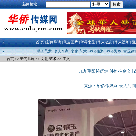
新闻检索：
首 页
|
新闻导读
|
焦点图片
|
侨界之星
|
华人动态
|
华人视角
|
图
书画艺术
|
名人名家
|
文化·艺术
|
侨乡旅游
|
侨乡风俗
|
古玩鉴
首页
>>
新闻系统
>>
文化·艺术
>> 正文
九九重阳铸辉煌 孙树柱金文
来源：
华侨传媒网
录入时间：23