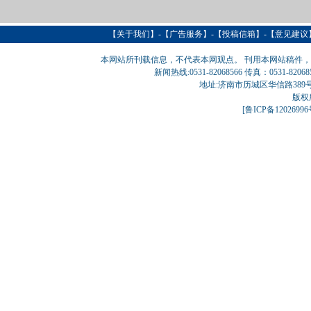
【
关于我们
】-【
广告服务
】-【
投稿信箱
】-【意见建议
本网站所刊载信息，不代表本网观点。 刊用本网站稿件
新闻热线:0531-82068566 传真：0531-820
地址:济南市历城区华信路389号巨匠大厦
版权
[
鲁ICP备1202699