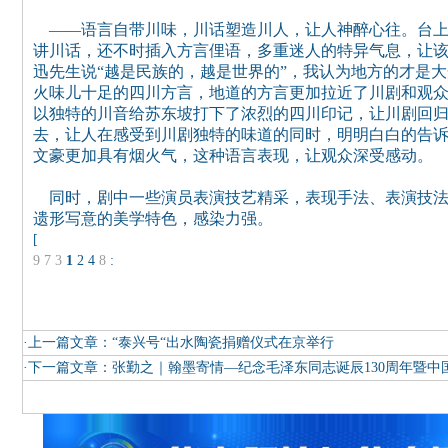
——语言自带川味，川话塑造川人，让人神醉心往。台上
讲川话，还不时插入方言俚语，多重迷人的特异气息，让
迅先生说“越是民族的，越是世界的”，我认为地方的才是
火味儿十足的四川方言，地道的方言更加拉近了川剧和观
以独特的川音给苏东坡打下了浓烈的四川印记，让川剧回
去，让人在感受到川剧独特的味道的同时，明明白白的告
文豪更加具有烟火气，这种语言表现，让观众深受感动。
同时，剧中一些演员表演技艺精采，表现手法、表演技法
遗形写意的美学特色，感染力强。
[
9
7
3
1
2
4
8
:
·上一篇文章：
“泰兴号“出水陶瓷捐赠仪式在京举行
·下一篇文章：
张勤之｜翰墨寄情—纪念毛泽东同志诞辰130周年暨中