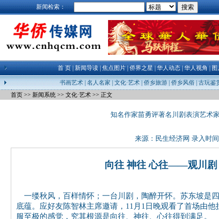
新闻检索：
首 页
|
新闻导读
|
焦点图片
|
侨界之星
|
华人动态
|
华人视角
|
图
书画艺术
|
名人名家
|
文化·艺术
|
侨乡旅游
|
侨乡风俗
|
古玩鉴
首页
>>
新闻系统
>>
文化·艺术
>> 正文
知名作家苗勇评著名川剧表演艺术
来源：
民生经济网
录入时间：23
向往 神往 心往——
一缕秋风，百样情怀；一台川剧，陶醉开怀。苏东坡是四
底蕴。应好友陈智林主席邀请，11月1日晚观看了首场由
服至极的感觉，究其根源是向往、神往、心往得到满足。