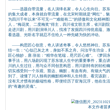
——选题自带流量，名人演绎名家，令人心生向往。苏东
的集大成者，本身就自带流量，在北宋时期就是“网红”，魅
为四川千年以来“不可无一”“难能有二”的骄傲和文化精神
人，“梅花奖、二度梅奖”得主，四川省文联主席，省川剧
走进川剧，用川剧演绎川人，找准了发掘四川传统底蕴、
看选题、光听名字就忍不住给人一种先睹为快的冲动。
——构思匠心创意，奇人讲述奇事，令人悠然神往。苏东
结一生：“心似已灰之木，身如不系之舟。问汝平生功业，
匠心独妙，唐.张佑：“精华在笔端，咫尺匠心难”。《梦
事手法，用八场剧闪现了苏东坡人生中的重要事件，重点
川的人生过往，用与众不同创意构思，用川剧特有的轻松
切实感受到一个乐观、豁达、幽默，有血有肉、有烟火气
到了、读懂了川人独有的幽默精神和人生特质。看完该剧
没有天才惯有的极端性格，即便经历了宦海沉浮，他在生
的“有趣的灵魂”。
本文作者苗