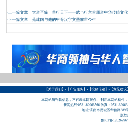
·上一篇文章：
大道至简，善行天下——武当行宫首届道中华传统文化
·下一篇文章：
苑建国与他的甲骨汉字文墨前世今生
【
关于我们
】-【
广告服务
】-【
投稿信箱
】-【意见建议
本网站所刊载信息，不代表本网观点。 刊用本网站稿件
新闻热线:0531-82068566 传真：0531-820
地址:济南市历城区华信路389号巨匠大厦
版权
[
鲁ICP备1202699