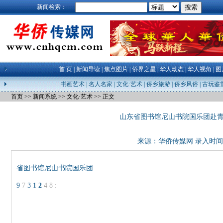
新闻检索：
首 页
|
新闻导读
|
焦点图片
|
侨界之星
|
华人动态
|
华人视角
|
图
书画艺术
|
名人名家
|
文化·艺术
|
侨乡旅游
|
侨乡风俗
|
古玩鉴
首页
>>
新闻系统
>>
文化·艺术
>> 正文
山东省图书馆尼山书院国乐团赴
来源：
华侨传媒网
录入时间：23
省图书馆尼山书院国乐团
9
7
3
1
2
4
8
: