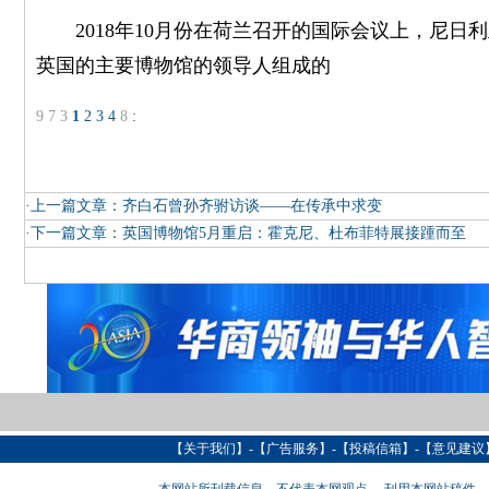
2018年10月份在荷兰召开的国际会议上，尼日
英国的主要博物馆的领导人组成的
9
7
3
1
2
3
4
8
:
·上一篇文章：
齐白石曾孙齐驸访谈——在传承中求变
·下一篇文章：
英国博物馆5月重启：霍克尼、杜布菲特展接踵而至
【
关于我们
】-【
广告服务
】-【
投稿信箱
】-【意见建议