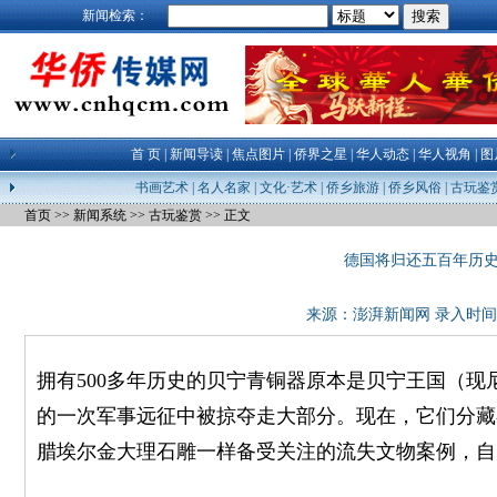
新闻检索：
首 页
|
新闻导读
|
焦点图片
|
侨界之星
|
华人动态
|
华人视角
|
图
书画艺术
|
名人名家
|
文化·艺术
|
侨乡旅游
|
侨乡风俗
|
古玩鉴
首页
>>
新闻系统
>>
古玩鉴赏
>> 正文
德国将归还五百年历
来源：澎湃新闻网 录入时间：21-0
拥有500多年历史的贝宁青铜器原本是贝宁王国（现
的一次军事远征中被掠夺走大部分。现在，它们分藏
腊埃尔金大理石雕一样备受关注的流失文物案例，自1