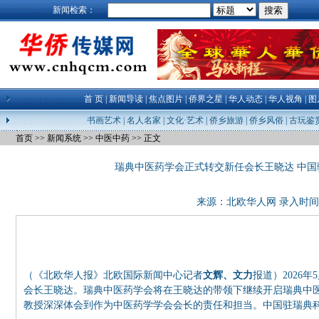
新闻检索：
首 页
|
新闻导读
|
焦点图片
|
侨界之星
|
华人动态
|
华人视角
|
图
书画艺术
|
名人名家
|
文化·艺术
|
侨乡旅游
|
侨乡风俗
|
古玩鉴
首页
>>
新闻系统
>>
中医中药
>> 正文
瑞典中医药学会正式转交新任会长王晓达 中
来源：
北欧华人网
录入时间：26
（《北欧华人报》北欧国际新闻中心记者
文辉、文力
报道）2026
会长王晓达。瑞典中医药学会将在王晓达的带领下继续开启瑞典中医
教授深深体会到作为中医药学学会会长的责任和担当。中国驻瑞典