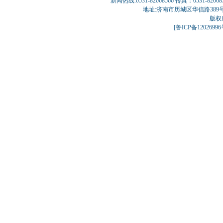
新闻热线:0531-82068566 传真：0531-820
地址:济南市历城区华信路389号巨匠大厦
版权
[
鲁ICP备1202699