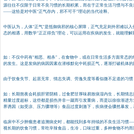
源往往不仅限于日常不良习惯的长期积累，而在于正常生活习惯与不良
——这恰是对中医“正气存内，邪不可干”理论的当代诠释。
中医认为，人体“正气”是抵御病邪的核心屏障，正气充足则外邪难以
态的相遇，用数学“正正得负”理论，可以运用在疾病的发生，就能理
如：不仅中药有“相恶、相杀”，在食物中，或在日常生活多方面常态的
的发生。这是发病的病因因素在潜移默化中耗损正气，逐渐打破机体的
由于饮食失节、起居无常、情志失调、劳逸失度等看似微不足道的习惯
如：长期熬夜会耗损肝肾阴精，过食肥甘厚味易致痰湿内生，长期情志
精量过度超标，这些都是损伤并非一蹴而引发重病，而是以徐徐渐进方
界诱因（如受凉、压力骤增等）食品过度刺激下，疾病便会骤然暴发，
临床中不少肿瘤患者追溯病史时，都能找到多年持续的不良生活习惯—
视长期的饮食习惯，常吃辛辣食品，生冷，口味过重，多种食物不约而