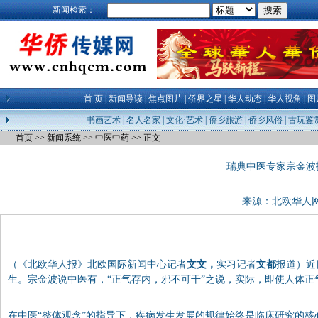
新闻检索：
首 页
|
新闻导读
|
焦点图片
|
侨界之星
|
华人动态
|
华人视角
|
图
书画艺术
|
名人名家
|
文化·艺术
|
侨乡旅游
|
侨乡风俗
|
古玩鉴
首页
>>
新闻系统
>>
中医中药
>> 正文
瑞典中医专家宗金波
来源：
北欧华人
（《北欧华人报》北欧国际新闻中心记者
文文，
实习记者
文都
报道）近
生。宗金波说中医有，“正气存内，邪不可干”之说，实际，即使人体
在中医“整体观念”的指导下，疾病发生发展的规律始终是临床研究的