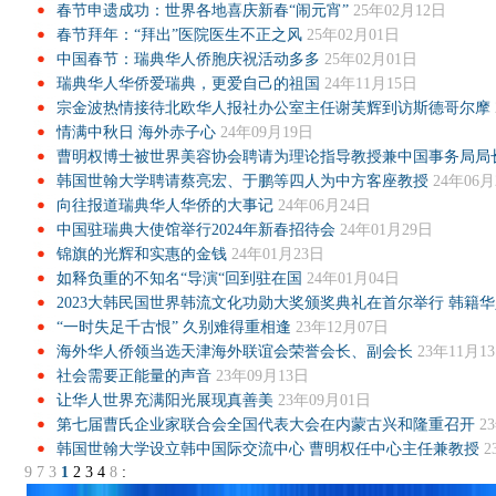
春节申遗成功：世界各地喜庆新春“闹元宵”
25年02月12日
春节拜年：“拜出”医院医生不正之风
25年02月01日
中国春节：瑞典华人侨胞庆祝活动多多
25年02月01日
瑞典华人华侨爱瑞典，更爱自己的祖国
24年11月15日
宗金波热情接待北欧华人报社办公室主任谢芙辉到访斯德哥尔摩
情满中秋日 海外赤子心
24年09月19日
曹明权博士被世界美容协会聘请为理论指导教授兼中国事务局局
韩国世翰大学聘请蔡亮宏、于鹏等四人为中方客座教授
24年06月
向往报道瑞典华人华侨的大事记
24年06月24日
中国驻瑞典大使馆举行2024年新春招待会
24年01月29日
锦旗的光辉和实惠的金钱
24年01月23日
如释负重的不知名“导演“回到驻在国
24年01月04日
2023大韩民国世界韩流文化功勋大奖颁奖典礼在首尔举行 韩籍
“一时失足千古恨” 久别难得重相逢
23年12月07日
海外华人侨领当选天津海外联谊会荣誉会长、副会长
23年11月1
社会需要正能量的声音
23年09月13日
让华人世界充满阳光展现真善美
23年09月01日
第七届曹氏企业家联合会全国代表大会在内蒙古兴和隆重召开
2
韩国世翰大学设立韩中国际交流中心 曹明权任中心主任兼教授
2
9
7
3
1
2
3
4
8
: