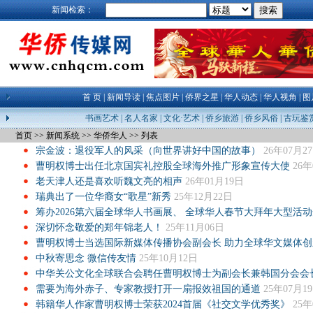
新闻检索：
首 页
|
新闻导读
|
焦点图片
|
侨界之星
|
华人动态
|
华人视角
|
图
书画艺术
|
名人名家
|
文化·艺术
|
侨乡旅游
|
侨乡风俗
|
古玩鉴
首页
>>
新闻系统
>>
华侨华人
>>
列表
宗金波：退役军人的风采（向世界讲好中国的故事）
26年07月2
曹明权博士出任北京国宾礼控股全球海外推广形象宣传大使
26年
老天津人还是喜欢听魏文亮的相声
26年01月19日
瑞典出了一位华裔女“歌星”新秀
25年12月22日
筹办2026第六届全球华人书画展、 全球华人春节大拜年大型活
深切怀念敬爱的郑年锦老人！
25年11月06日
曹明权博士当选国际新媒体传播协会副会长 助力全球华文媒体创
中秋寄思念 微信传友情
25年10月12日
中华关公文化全球联合会聘任曹明权博士为副会长兼韩国分会会
需要为海外赤子、专家教授打开一扇报效祖国的通道
25年07月1
韩籍华人作家曹明权博士荣获2024首届《社交文学优秀奖》
25年