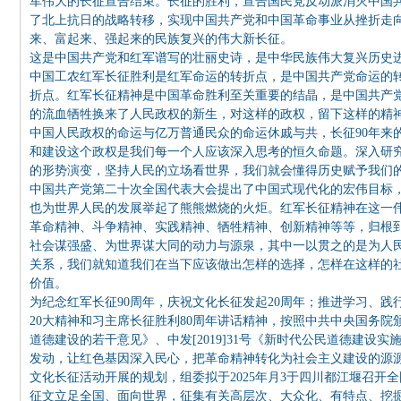
军伟大的长征宣告结束。长征的胜利，宣告国民党反动派消灭中国
了北上抗日的战略转移，实现中国共产党和中国革命事业从挫折走
来、富起来、强起来的民族复兴的伟大新长征。
这是中国共产党和红军谱写的壮丽史诗，是中华民族伟大复兴历史
中国工农红军长征胜利是红军命运的转折点，是中国共产党命运的
折点。红军长征精神是中国革命胜利至关重要的结晶，是中国共产
的流血牺牲换来了人民政权的新生，对这样的政权，留下这样的精
中国人民政权的命运与亿万普通民众的命运休戚与共，长征90年来
和建设这个政权是我们每一个人应该深入思考的恒久命题。深入研
的形势演变，坚持人民的立场看世界，我们就会懂得历史赋予我们
中国共产党第二十次全国代表大会提出了中国式现代化的宏伟目标
也为世界人民的发展举起了熊熊燃烧的火炬。红军长征精神在这一
革命精神、斗争精神、实践精神、牺牲精神、创新精神等等，归根
社会谋强盛、为世界谋大同的动力与源泉，其中一以贯之的是为人
关系，我们就知道我们在当下应该做出怎样的选择，怎样在这样的
价值。
为纪念红军长征90周年，庆祝文化长征发起20周年；推进学习、
20大精神和习主席长征胜利80周年讲话精神，按照中共中央国务院颁
道德建设的若干意见》、中发[2019]31号《新时代公民道德建设
发动，让红色基因深入民心，把革命精神转化为社会主义建设的源
文化长征活动开展的规划，组委拟于2025年月3于四川都江堰召开全
征文立足全国、面向世界，征集有关高层次、大众化、有特点、挖