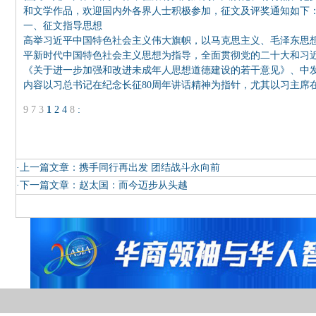
和文学作品，欢迎国内外各界人士积极参加，征文及评奖通知如下
一、征文指导思想
高举习近平中国特色社会主义伟大旗帜，以马克思主义、毛泽东思想
平新时代中国特色社会主义思想为指导，全面贯彻党的二十大和习近平
《关于进一步加强和改进未成年人思想道德建设的若干意见》、中发[2
内容以习总书记在纪念长征80周年讲话精神为指针，尤其以习主席在
9
7
3
1
2
4
8
:
·上一篇文章：
携手同行再出发 团结战斗永向前
·下一篇文章：
赵太国：而今迈步从头越