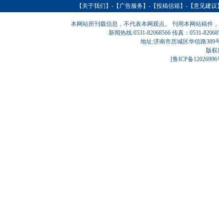
【
关于我们
】-【
广告服务
】-【
投稿信箱
】-【意见建议
本网站所刊载信息，不代表本网观点。 刊用本网站稿件
新闻热线:0531-82068566 传真：0531-820
地址:济南市历城区华信路389号巨匠大厦
版权
[
鲁ICP备1202699