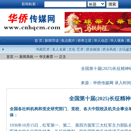
新闻检索：
首 页
|
新闻导读
|
焦点图片
|
侨界之星
|
华人动态
|
华人视角
|
图
书画艺术
|
名人名家
|
文化·艺术
|
侨乡旅游
|
侨乡风俗
|
古玩鉴
首页
>>
新闻系统
>>
华文教育
>> 正文
全国第十届(2025)长征精
来源：
华侨传媒网
录入时间：24
全国第十届(2025)长征
全国各社科机构和党史研究部门、党校、各大中院校及机关企事业
体：
1936年10月15日，红军第一、第二、第四方面军三大红军主力部队