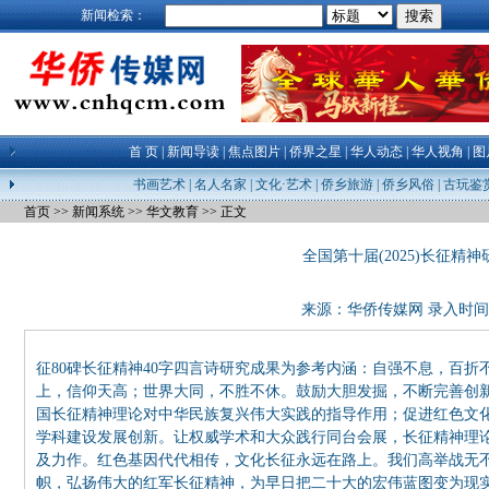
新闻检索：
首 页
|
新闻导读
|
焦点图片
|
侨界之星
|
华人动态
|
华人视角
|
图
书画艺术
|
名人名家
|
文化·艺术
|
侨乡旅游
|
侨乡风俗
|
古玩鉴
首页
>>
新闻系统
>>
华文教育
>> 正文
全国第十届(2025)长征精
来源：
华侨传媒网
录入时间：24
征80碑长征精神40字四言诗研究成果为参考内涵：自强不息，百
上，信仰天高；世界大同，不胜不休。鼓励大胆发掘，不断完善创
国长征精神理论对中华民族复兴伟大实践的指导作用；促进红色文
学科建设发展创新。让权威学术和大众践行同台会展，长征精神理
及力作。红色基因代代相传，文化长征永远在路上。我们高举战无
帜，弘扬伟大的红军长征精神，为早日把二十大的宏伟蓝图变为现