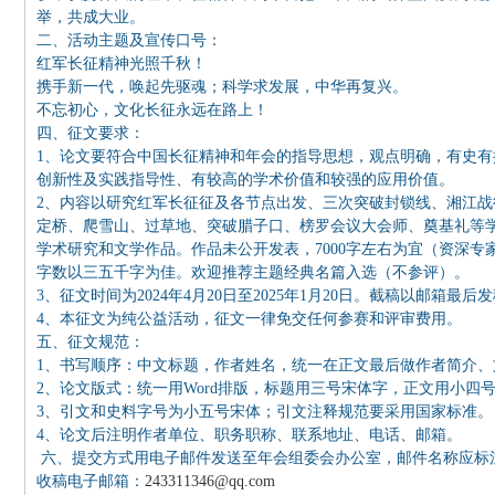
举，共成大业。
二、活动主题及宣传口号：
红军长征精神光照千秋！
携手新一代，唤起先驱魂；科学求发展，中华再复兴。
不忘初心，文化长征永远在路上！
四、征文要求：
1、论文要符合中国长征精神和年会的指导思想，观点明确，有史
创新性及实践指导性、有较高的学术价值和较强的应用价值。
2、内容以研究红军长征征及各节点出发、三次突破封锁线、湘江
定桥、爬雪山、过草地、突破腊子口、榜罗会议大会师、奠基礼等学
学术研究和文学作品。作品未公开发表，7000字左右为宜（资深专家
字数以三五千字为佳。欢迎推荐主题经典名篇入选（不参评）。
3、征文时间为2024年4月20日至2025年1月20日。截稿以邮箱最
4、本征文为纯公益活动，征文一律免交任何参赛和评审费用。
五、征文规范：
1、书写顺序：中文标题，作者姓名，统一在正文最后做作者简介、
2、论文版式：统一用Word排版，标题用三号宋体字，正文用小四
3、引文和史料字号为小五号宋体；引文注释规范要采用国家标准。
4、论文后注明作者单位、职务职称、联系地址、电话、邮箱。
六、提交方式用电子邮件发送至年会组委会办公室，邮件名称应标注
收稿电子邮箱：
243311346@qq.com