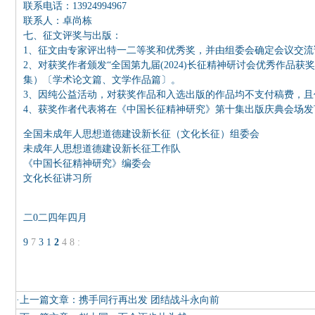
联系电话：13924994967
联系人：卓尚栋
七、征文评奖与出版：
1、征文由专家评出特一二等奖和优秀奖，并由组委会确定会议交流
2、对获奖作者颁发“全国第九届(2024)长征精神研讨会优秀作品
集）〔学术论文篇、文学作品篇〕。
3、因纯公益活动，对获奖作品和入选出版的作品均不支付稿费，
4、获奖作者代表将在《中国长征精神研究》第十集出版庆典会场发
全国未成年人思想道德建设新长征（文化长征）组委会
未成年人思想道德建设新长征工作队
《中国长征精神研究》编委会
文化长征讲习所
二0二四年四月
9
7
3
1
2
4
8
:
·上一篇文章：
携手同行再出发 团结战斗永向前