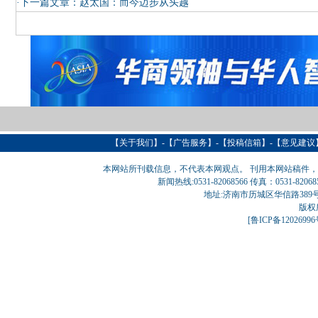
·下一篇文章：
赵太国：而今迈步从头越
【
关于我们
】-【
广告服务
】-【
投稿信箱
】-【意见建议
本网站所刊载信息，不代表本网观点。 刊用本网站稿件
新闻热线:0531-82068566 传真：0531-820
地址:济南市历城区华信路389号巨匠大厦
版权
[
鲁ICP备1202699